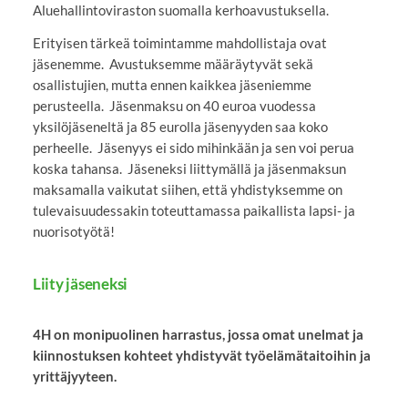
Aluehallintoviraston suomalla kerhoavustuksella.
Erityisen tärkeä toimintamme mahdollistaja ovat
jäsenemme. Avustuksemme määräytyvät sekä
osallistujien, mutta ennen kaikkea jäseniemme
perusteella. Jäsenmaksu on 40 euroa vuodessa
yksilöjäseneltä ja 85 eurolla jäsenyyden saa koko
perheelle. Jäsenyys ei sido mihinkään ja sen voi perua
koska tahansa. Jäseneksi liittymällä ja jäsenmaksun
maksamalla vaikutat siihen, että yhdistyksemme on
tulevaisuudessakin toteuttamassa paikallista lapsi- ja
nuorisotyötä!
Liity jäseneksi
4H on monipuolinen harrastus, jossa omat unelmat ja
kiinnostuksen kohteet yhdistyvät työelämätaitoihin ja
yrittäjyyteen.